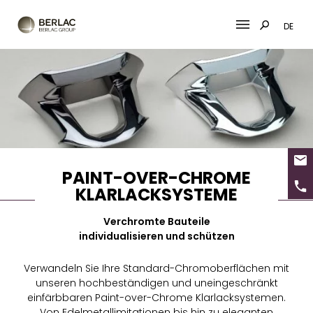
DE
Skip
to
content
PAINT-OVER-CHROME
KLARLACKSYSTEME
Verchromte Bauteile
individualisieren und schützen
Verwandeln Sie Ihre Standard-Chromoberflächen mit
unseren hochbeständigen und uneingeschränkt
einfärbbaren Paint-over-Chrome Klarlacksystemen.
Von Edelmetallimitationen bis hin zu eleganten