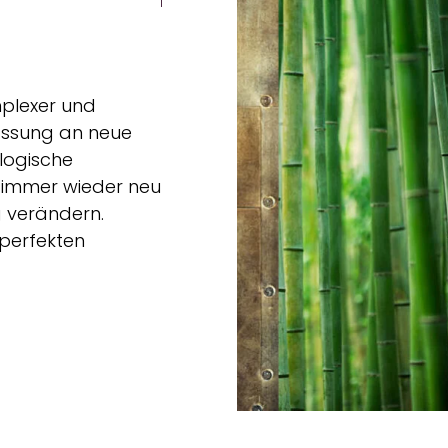
mplexer und
passung an neue
ologische
 immer wieder neu
g verändern.
 perfekten