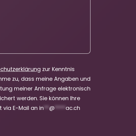
chutzerklärung
zur Kenntnis
mme zu, dass meine Angaben und
tung meiner Anfrage elektronisch
chert werden. Sie können Ihre
it via E-Mail an
in
**
@
****
ac.ch