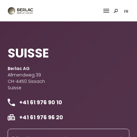
FR
Skip
to
content
SUISSE
Berlac AG
Allmendweg 39
CH-4450 Sissach
Suisse
+41 61 976 90 10
+41 61 976 96 20