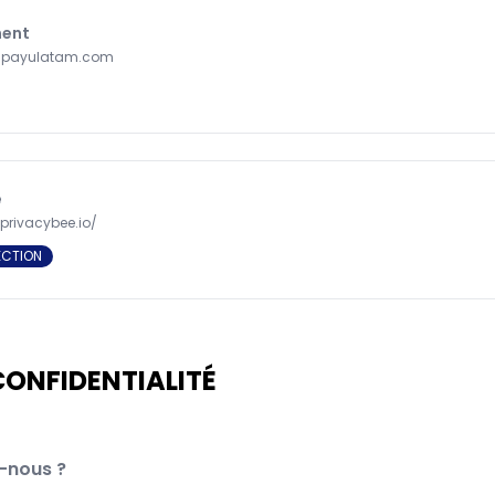
ment
al.payulatam.com
e
privacybee.io/
ECTION
CONFIDENTIALITÉ
s-nous ?