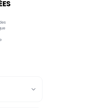
ÉES
des
que
e