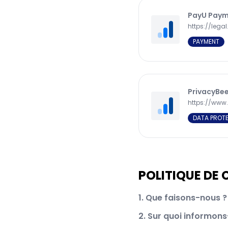
PayU Pay
https://leg
PAYMENT
PrivacyBe
https://www.
DATA PROT
POLITIQUE DE 
1. Que faisons-nous ?
2. Sur quoi informon