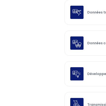
Données t
Données c
Développe
Transmiss