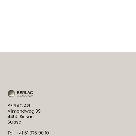
BERLAC AG
Allmendweg 39
4450 Sissach
Suisse
Tel.: +41 61 976 90 10