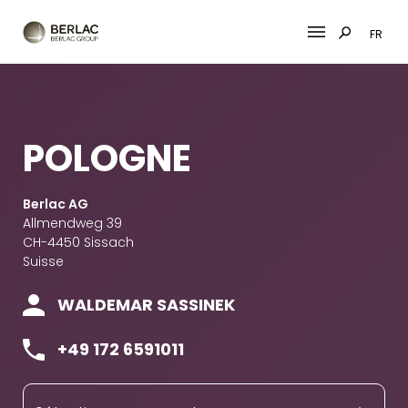
FR
Skip
to
content
POLOGNE
Berlac AG
Allmendweg 39
CH-4450 Sissach
Suisse
WALDEMAR SASSINEK
+49 172 6591011