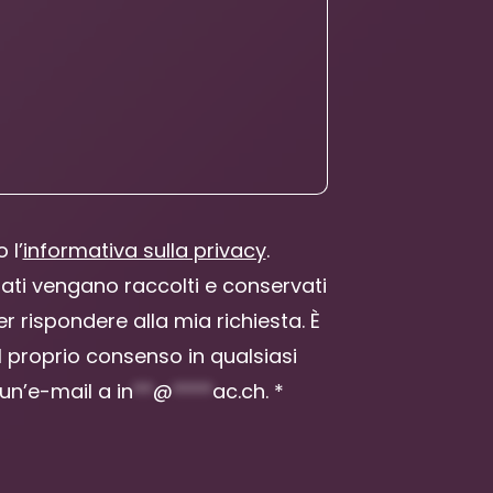
 l’
informativa sulla privacy
.
dati vengano raccolti e conservati
 rispondere alla mia richiesta. È
l proprio consenso in qualsiasi
un’e-mail a
in
**
@
****
ac.ch
. *